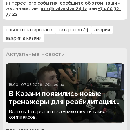
интересного события, сообщите об этом нашим
журналистам:
info@tatarstan24.tv
или
+7 900 321
77 22
.
новости татарстана
татарстан 24
авария
авария в казани
Актуальные новости
18:00
07.08.2026
Общество
В Казани появились новые
тренажеры для реабилитации
людей с ампутациями
Всего в Татарстан поступило шесть таких
комплексов,