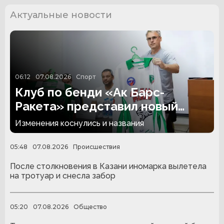
Актуальные новости
06:12
07.08.2026
Спорт
Клуб по бенди «Ак Барс-
Ракета» представил новый
состав
Изменения коснулись и названия
05:48
07.08.2026
Происшествия
После столкновения в Казани иномарка вылетела
на тротуар и снесла забор
05:20
07.08.2026
Общество