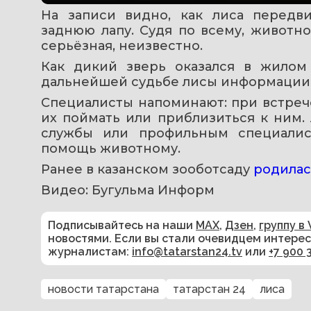
На записи видно, как лиса передви
заднюю лапу. Судя по всему, животно
серьёзная, неизвестно.
Как дикий зверь оказался в жилом 
дальнейшей судьбе лисы информации 
Специалисты напоминают: при встреч
их поймать или приблизиться к ним.
службы или профильным специалист
помощь животному.
Ранее в казанском зооботсаду 
родилас
Видео: Бугульма Информ
Подписывайтесь на наши
MAX
,
Дзен
,
группу в 
новостями. Если вы стали очевидцем интере
журналистам:
info@tatarstan24.tv
или
+7 900 
новости татарстана
татарстан 24
лиса