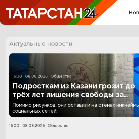
Нов
Актуальные новости
16:30
08.08.2026
Общество
Подросткам из Казани грозит до
трёх лет лишения свободы за
граффити
Помимо рисунков, они оставили на стенах никнеймы
социальных сетей.
16:00
08.08.2026
Общество