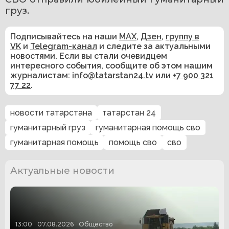
груз.
Подписывайтесь на наши
MAX
,
Дзен
,
группу в
VK
и
Telegram-канал
и следите за актуальными
новостями. Если вы стали очевидцем
интересного события, сообщите об этом нашим
журналистам:
info@tatarstan24.tv
или
+7 900 321
77 22
.
новости татарстана
татарстан 24
гуманитарный груз
гуманитарная помощь сво
гуманитарная помощь
помощь сво
сво
Актуальные новости
13:00
07.08.2026
Общество