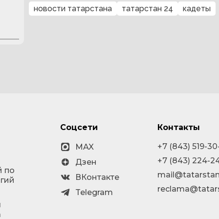
новости татарстана
татарстан 24
кадеты
Соцсети
Контакты
+7 (843) 519-30
MAX
+7 (843) 224-2
Дзен
й по
mail@tatarstan
ВКонтакте
огий
reclama@tatar
Telegram
я
а