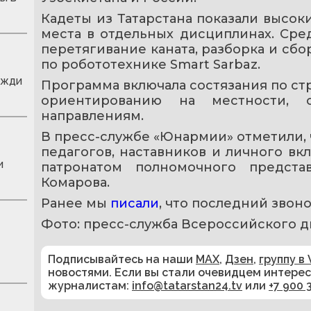
Кадеты из Татарстана показали высок
места в отдельных дисциплинах. Среди
перетягивание каната, разборка и сбор
по робототехнике Smart Sarbaz.
ожди
Программа включала состязания по стр
ориентированию на местности, 
направлениям.
В пресс-службе «Юнармии» отметили, ч
педагогов, наставников и личного вкл
и
патронатом полномочного предст
Комарова.
Ранее мы 
писали
, что последний звон
Фото: пресс-служба Всероссийского 
Подписывайтесь на наши
MAX
,
Дзен
,
группу в 
новостями. Если вы стали очевидцем интере
журналистам:
info@tatarstan24.tv
или
+7 900 