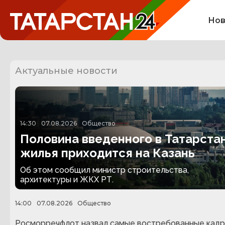
Нов
Актуальные новости
14:30
07.08.2026
Общество
Половина введенного в Татарста
жилья приходится на Казань
Об этом сообщил министр строительства,
архитектуры и ЖКХ РТ.
14:00
07.08.2026
Общество
Росморречфлот назвал самые востребованные кадр