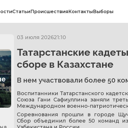
ости
Статьи
Происшествия
Контакты
Выборы
03 июля 2026
21:10
Татарстанские кадеты
сборе в Казахстане
не
В нем участвовали более 50 ком
Воспитанники Татарстанского кадетск
Союза Гани Сафиуллина заняли треть
Международном военно-патриотическ
Соревнования прошли в городе Щучи
Сбор объединил более 50 команд из 
Узбекистана и России.
ы в