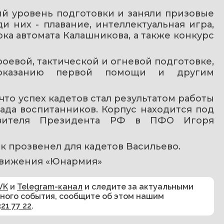
ий уровень подготовки и заняли призовые 
 них - плавание, интеллектуальная игра, 
ка автомата Калашникова, а также конкурс 
оевой, тактической и огневой подготовке, 
оказанию первой помощи и другим 
то успех кадетов стал результатом работы 
ада воспитанников. Корпус находится под 
авителя Президента РФ в ПФО Игоря 
ок прозвенел для кадетов Васильево.
движения «Юнармия» 
VK
и
Telegram-канал
и следите за актуальными
сного события, сообщите об этом нашим
321 77 22
.