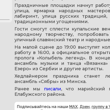
Праздничные площадки начнут работу 
улица, ярмарка народных мастеров
лабиринт, улица русских традиций,
традиционными угощениями.
Гости смогут сплести купальские вен
народному творчеству, попробовать
уличный славянский театр и народны
На малой сцене до 19:00 выступят кол
работу в 16:00, а официальное открыт
пролога «Колыбель легенд». В конц
ансамбль музыки и танца «Вязанка» 
Езеро» из Сербии и другие артисты.
Хедлайнером праздника станет ле
ансамбль «Сябры» из Минска.
Ранее мы 
писали
, что марийский 
Елабужского района.
Подписывайтесь на наши
MAX
,
Дзен
,
группу в 