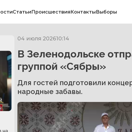
ости
Статьи
Происшествия
Контакты
Выборы
04 июля 2026
10:14
В Зеленодольске отпр
группой «Сябры»
Для гостей подготовили концер
народные забавы.
й
в на