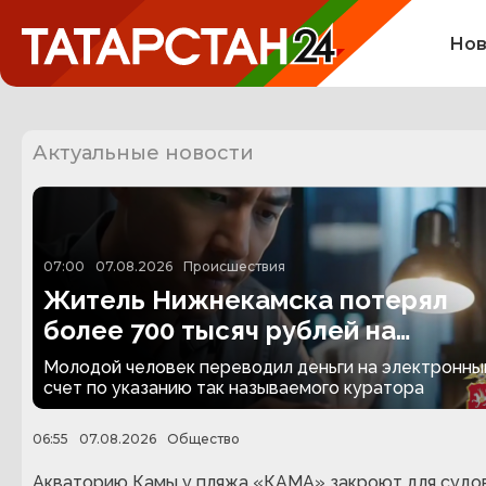
Нов
Актуальные новости
07:00
07.08.2026
Происшествия
Житель Нижнекамска потерял
более 700 тысяч рублей на
«инвестициях»
Молодой человек переводил деньги на электронны
счет по указанию так называемого куратора
06:55
07.08.2026
Общество
Акваторию Камы у пляжа «КАМА» закроют для судо