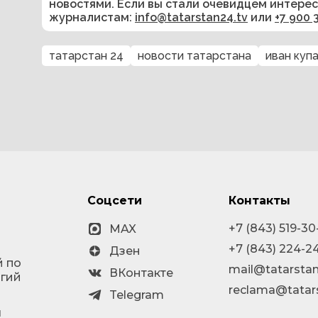
новостями. Если вы стали очевидцем интере
журналистам:
info@tatarstan24.tv
или
+7 900 
татарстан 24
новости татарстана
иван куп
Соцсети
Контакты
+7 (843) 519-30
MAX
+7 (843) 224-2
Дзен
й по
mail@tatarstan
ВКонтакте
огий
reclama@tatar
Telegram
я