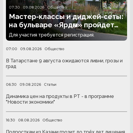
07:30
09.08.2026
Общество
Мастер-классы и диджей-сеты:
на бульваре «Ярдәм» пройдет
инклюзивная дискотека
Для участия требуется регистрация.
07:00
09.08.2026
Общество
В Татарстане 9 августа ожидаются ливни, грозы и
град
06:30
09.08.2026
Статьи
Динамика цен на продукты в РТ - в программе
"Новости экономики"
16:30
08.08.2026
Общество
Подросткам из Казани грозит до трёх лет лишения