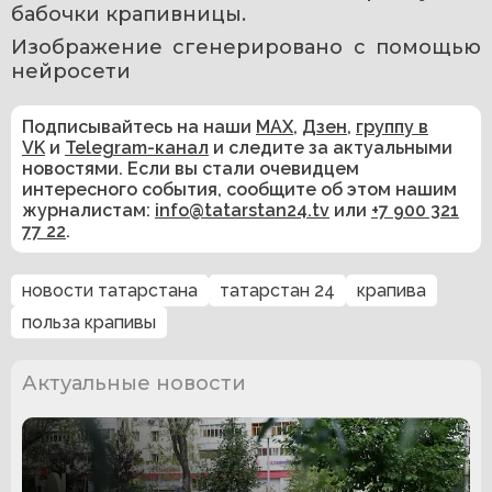
бабочки крапивницы.
Изображение сгенерировано с помощью 
нейросети
Подписывайтесь на наши
MAX
,
Дзен
,
группу в
VK
и
Telegram-канал
и следите за актуальными
новостями. Если вы стали очевидцем
интересного события, сообщите об этом нашим
журналистам:
info@tatarstan24.tv
или
+7 900 321
77 22
.
новости татарстана
татарстан 24
крапива
польза крапивы
Актуальные новости