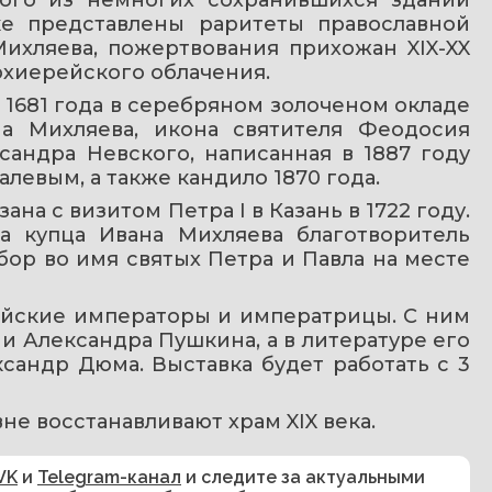
вке представлены раритеты православной 
ихляева, пожертвования прихожан XIX-XX 
рхиерейского облачения.
 1681 года в серебряном золоченом окладе 
а Михляева, икона святителя Феодосия 
сандра Невского, написанная в 1887 году 
левым, а также кандило 1870 года.
а с визитом Петра I в Казань в 1722 году. 
 купца Ивана Михляева благотворитель 
р во имя святых Петра и Павла на месте 
йские императоры и императрицы. С ним 
 Александра Пушкина, а в литературе его 
андр Дюма. Выставка будет работать с 3 
вне восстанавливают храм XIX века.
VK
и
Telegram-канал
и следите за актуальными