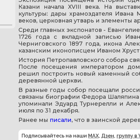
Казани начала XVIII века. На выста
культуры: дары храмоздателя Ивана М
веков, церковная утварь и элементы а
Среди главных экспонатов - Евангелие
1726 года с вкладной записью Иван
Черниговского 1897 года, икона Алек
казанским иконописцем Иваном Хруста
История Петропавловского собора связан
После посещения императором дома
решил построить новый каменный собо
деревянной церкви.
В разные годы собор посещали росси
связаны биографии Федора Шаляпина и
упоминали Эдуард Турнерелли и Алекс
июля по 31 декабря.
Ранее мы 
писали
, что в заинской дере
Подписывайтесь на наши
MAX
,
Дзен
,
группу в 