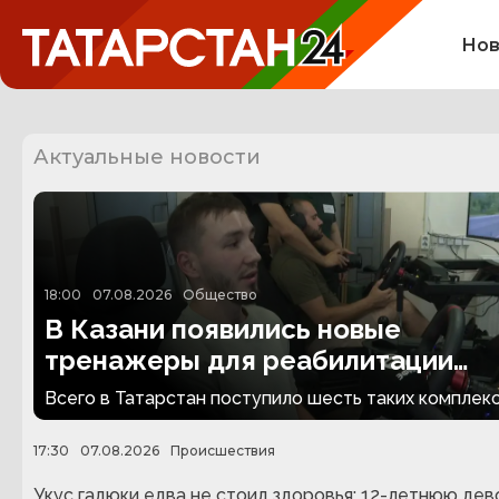
Нов
Актуальные новости
18:00
07.08.2026
Общество
В Казани появились новые
тренажеры для реабилитации
людей с ампутациями
Всего в Татарстан поступило шесть таких комплекс
17:30
07.08.2026
Происшествия
Укус гадюки едва не стоил здоровья: 12-летнюю дев