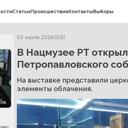
ости
Статьи
Происшествия
Контакты
Выборы
03 июля 2026
15:51
В Нацмузее РТ открыл
Петропавловского со
На выставке представили церко
элементы облачения.
ов,
очку