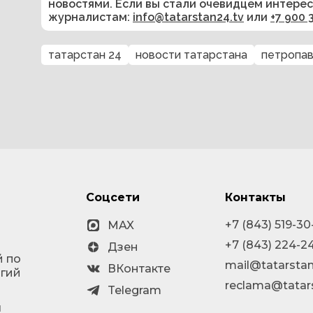
новостями. Если вы стали очевидцем интере
журналистам:
info@tatarstan24.tv
или
+7 900 
татарстан 24
новости татарстана
петропав
Соцсети
Контакты
+7 (843) 519-30
MAX
+7 (843) 224-2
Дзен
й по
mail@tatarstan
ВКонтакте
огий
reclama@tatar
Telegram
я