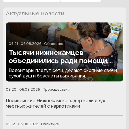
Актуальные новости
09:21
06.08.2026
Общество
Тысячи нижнекамцев
объединились ради помощи
бойцам СВО
Волонтеры плетут сети, делают окопные свечи,
сухой душ и браслеты выживания.
09:20
06.08.2026
Происшествия
Полицейские Нижнекамска задержали двух
местных жителей с наркотиками
09:12
06.08.2026
Политика