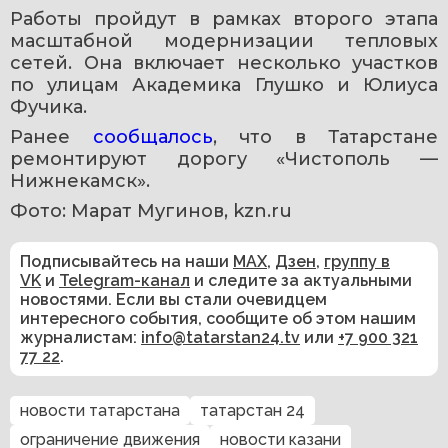
Работы пройдут в рамках второго этапа 
масштабной модернизации тепловых 
сетей. Она включает несколько участков 
по улицам Академика Глушко и Юлиуса 
Фучика.
Ранее 
сообщалось
, что в Татарстане 
ремонтируют дорогу «Чистополь — 
Нижнекамск».
Фото: Марат Мугинов, kzn.ru
Подписывайтесь на наши
MAX
,
Дзен
,
группу в
VK
и
Telegram-канал
и следите за актуальными
новостями. Если вы стали очевидцем
интересного события, сообщите об этом нашим
журналистам:
info@tatarstan24.tv
или
+7 900 321
77 22
.
новости татарстана
татарстан 24
ограничение движения
новости казани