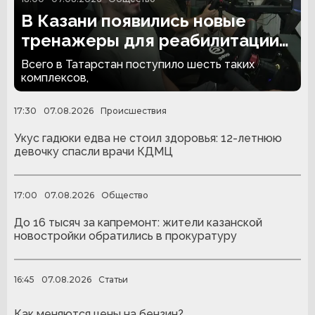
В Казани появились новые
тренажеры для реабилитации
людей с ампутациями
Всего в Татарстан поступило шесть таких
комплексов,
17:30
07.08.2026
Происшествия
Укус гадюки едва не стоил здоровья: 12-летнюю
девочку спасли врачи КДМЦ
17:00
07.08.2026
Общество
До 16 тысяч за капремонт: жители казанской
новостройки обратились в прокуратуру
16:45
07.08.2026
Статьи
Как меняются цены на бензин?