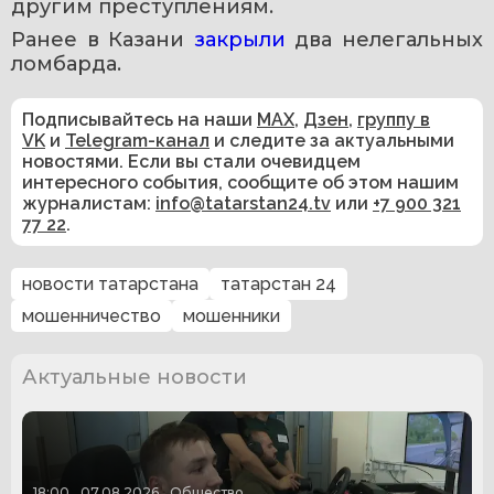
другим преступлениям.
Ранее в Казани 
закрыли 
два нелегальных 
ломбарда. 
Подписывайтесь на наши
MAX
,
Дзен
,
группу в
VK
и
Telegram-канал
и следите за актуальными
новостями. Если вы стали очевидцем
интересного события, сообщите об этом нашим
журналистам:
info@tatarstan24.tv
или
+7 900 321
77 22
.
новости татарстана
татарстан 24
мошенничество
мошенники
Актуальные новости
18:00
07.08.2026
Общество