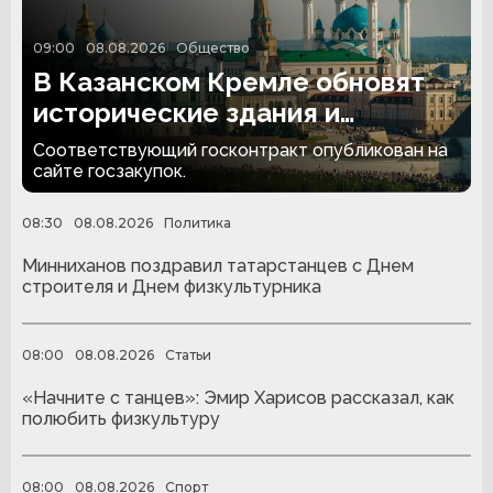
09:00
08.08.2026
Общество
В Казанском Кремле обновят
исторические здания и
территорию за 174,4 млн
Соответствующий госконтракт опубликован на
рублей
сайте госзакупок.
08:30
08.08.2026
Политика
Минниханов поздравил татарстанцев с Днем
строителя и Днем физкультурника
08:00
08.08.2026
Статьи
«Начните с танцев»: Эмир Харисов рассказал, как
полюбить физкультуру
08:00
08.08.2026
Спорт