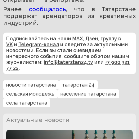
Ранее 
сообщалось
, что в Татарстане 
поддержат арендаторов из креативных 
индустрий. 
Подписывайтесь на наши
MAX
,
Дзен
,
группу в
VK
и
Telegram-канал
и следите за актуальными
новостями. Если вы стали очевидцем
интересного события, сообщите об этом нашим
журналистам:
info@tatarstan24.tv
или
+7 900 321
77 22
.
новости татарстана
татарстан 24
сельская молодежь
население татарстана
села татарстана
Актуальные новости