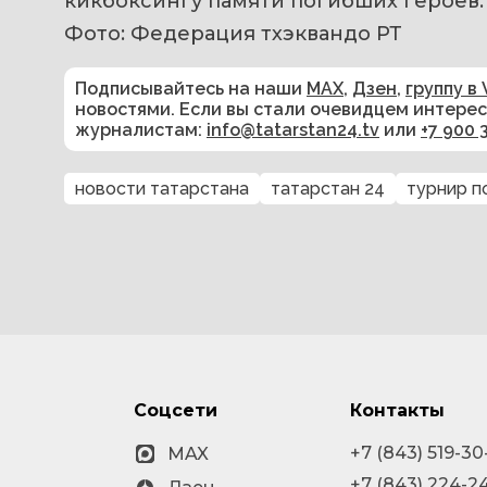
кикбоксингу памяти погибших героев.
Фото: Федерация тхэквандо РТ
Подписывайтесь на наши
MAX
,
Дзен
,
группу в 
новостями. Если вы стали очевидцем интере
журналистам:
info@tatarstan24.tv
или
+7 900 
новости татарстана
татарстан 24
турнир п
Соцсети
Контакты
+7 (843) 519-30
MAX
+7 (843) 224-2