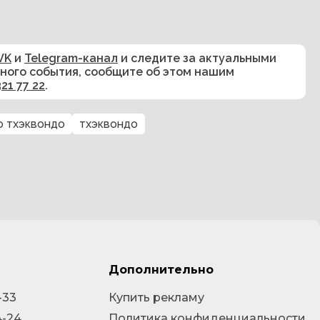
VK
и
Telegram-канал
и следите за актуальными
сного события, сообщите об этом нашим
321 77 22
.
о тхэквондо
тхэквондо
Дополнительно
-33
Купить рекламу
4-24
Политика конфиденциальности