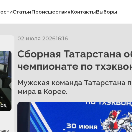
ости
Статьи
Происшествия
Контакты
Выборы
02 июля 2026
16:16
Сборная Татарстана о
чемпионате по тхэкво
Мужская команда Татарстана п
мира в Корее.
ов,
очку