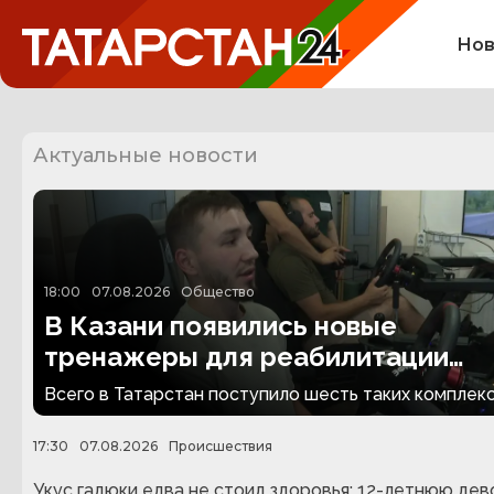
Нов
Актуальные новости
18:00
07.08.2026
Общество
В Казани появились новые
тренажеры для реабилитации
людей с ампутациями
Всего в Татарстан поступило шесть таких комплекс
17:30
07.08.2026
Происшествия
Укус гадюки едва не стоил здоровья: 12-летнюю дев