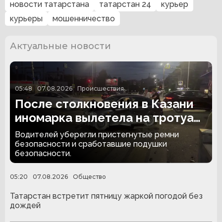
новости татарстана
татарстан 24
курьер
курьеры
мошенничество
Актуальные новости
05:48
07.08.2026
Происшествия
После столкновения в Казани
иномарка вылетела на тротуар
и снесла забор
Водителей уберегли пристегнутые ремни
безопасности и сработавшие подушки
безопасности.
05:20
07.08.2026
Общество
Татарстан встретит пятницу жаркой погодой без
дождей