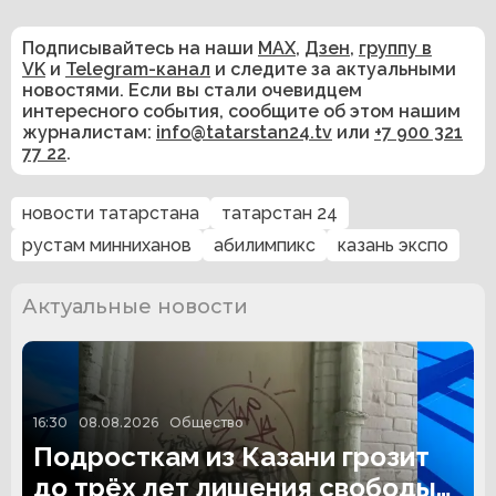
Подписывайтесь на наши
MAX
,
Дзен
,
группу в
VK
и
Telegram-канал
и следите за актуальными
новостями. Если вы стали очевидцем
интересного события, сообщите об этом нашим
журналистам:
info@tatarstan24.tv
или
+7 900 321
77 22
.
новости татарстана
татарстан 24
рустам минниханов
абилимпикс
казань экспо
Актуальные новости
16:30
08.08.2026
Общество
Подросткам из Казани грозит
до трёх лет лишения свободы