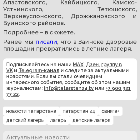
Апастовского, Кайбицкого, Камско-
Устьинского, Тетюшского, 
Верхнеуслонского, Дрожжановского и 
Буинского районов.
Подробнее – в сюжете.
Ранее мы 
писали
, что в Заинске дворовые 
площадки превратились в летние лагеря.
Подписывайтесь на наши
MAX
,
Дзен
,
группу в
VK
и
Telegram-канал
и следите за актуальными
новостями. Если вы стали очевидцем
интересного события, сообщите об этом нашим
журналистам:
info@tatarstan24.tv
или
+7 900 321
77 22
.
новости татарстана
татарстан 24
свияга+
детский лагерь
лагерь
детские лагеря
Актуальные новости