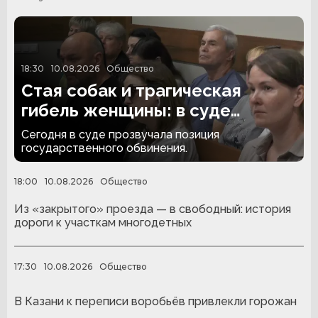
18:30
10.08.2026
Общество
Стая собак и трагическая
гибель женщины: в суде
прозвучал запрос на наказание
Сегодня в суде прозвучала позиция
государственного обвинения.
18:00
10.08.2026
Общество
Из «закрытого» проезда — в свободный: история
дороги к участкам многодетных
17:30
10.08.2026
Общество
В Казани к переписи воробьёв привлекли горожан