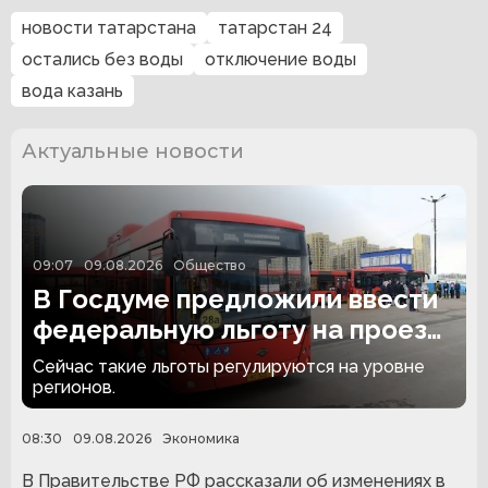
новости татарстана
татарстан 24
остались без воды
отключение воды
вода казань
Актуальные новости
09:07
09.08.2026
Общество
В Госдуме предложили ввести
федеральную льготу на проезд
для детей из многодетных
Сейчас такие льготы регулируются на уровне
семей
регионов.
08:30
09.08.2026
Экономика
В Правительстве РФ рассказали об изменениях в