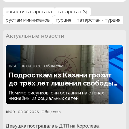
новости татарстана
татарстан 24
рустам минниханов
турция
татарстан - турция
Актуальные новости
16:30
08.08.2026
Общество
Подросткам из Казани грозит
до трёх лет лишения свободы
за граффити
Помимо рисунков, они оставили на стенах
никнеймы из социальных сетей.
16:00
08.08.2026
Общество
Девушка пострадала в ДТП на Королева.