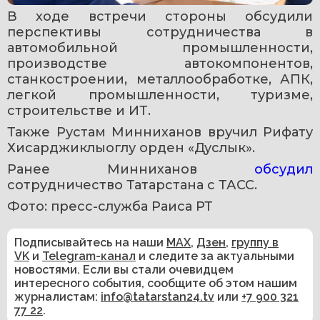
В ходе встречи стороны обсудили 
перспективы сотрудничества в 
автомобильной промышленности, 
производстве автокомпонентов, 
станкостроении, металлообработке, АПК, 
легкой промышленности, туризме, 
строительстве и ИТ.
Также Рустам Минниханов вручил Рифату 
Хисарджиклыоглу орден «Дуслык».
Ранее Минниханов 
обсудил 
сотрудничество Татарстана с ТАСС. 
Фото: пресс-служба Раиса РТ
Подписывайтесь на наши
MAX
,
Дзен
,
группу в
VK
и
Telegram-канал
и следите за актуальными
новостями. Если вы стали очевидцем
интересного события, сообщите об этом нашим
журналистам:
info@tatarstan24.tv
или
+7 900 321
77 22
.