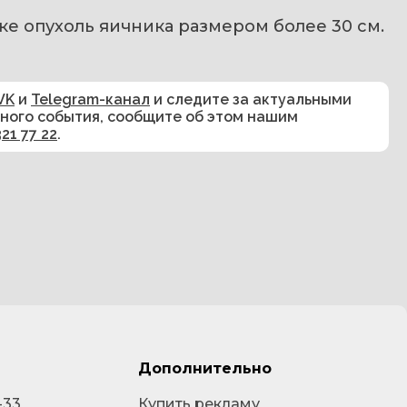
ке опухоль яичника размером более 30 см. 
VK
и
Telegram-канал
и следите за актуальными
сного события, сообщите об этом нашим
321 77 22
.
Дополнительно
-33
Купить рекламу