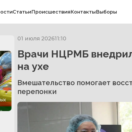
ости
Статьи
Происшествия
Контакты
Выборы
01 июля 2026
11:10
Врачи НЦРМБ внедрил
на ухе
Вмешательство помогает восст
перепонки
ных