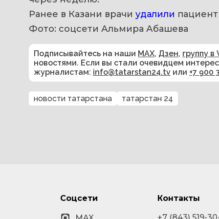
Ранее в Казани врачи 
удалили 
пациент
Фото: соцсети Альмира Абашева
Подписывайтесь на наши
MAX
,
Дзен
,
группу в 
новостями. Если вы стали очевидцем интере
журналистам:
info@tatarstan24.tv
или
+7 900 
новости татарстана
татарстан 24
Соцсети
Контакты
+7 (843) 519-30
MAX