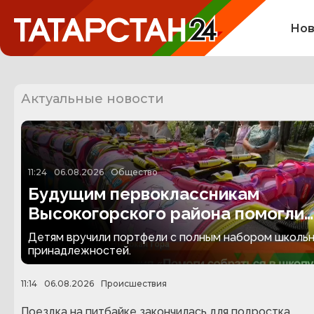
Нов
Актуальные новости
11:24
06.08.2026
Общество
Будущим первоклассникам
Высокогорского района помогли
собраться в школу
Детям вручили портфели с полным набором школь
принадлежностей.
11:14
06.08.2026
Происшествия
Поездка на питбайке закончилась для подростка