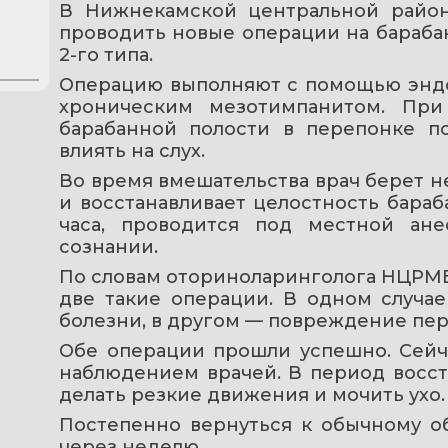
В Нижнекамской центральной район
проводить новые операции на барабан
2-го типа. 
Операцию выполняют с помощью эндо
хроническим мезотимпанитом. При 
барабанной полости в перепонке по
влиять на слух.
Во время вмешательства врач берет не
и восстанавливает целостность бараб
часа, проводится под местной ане
сознании.
По словам оториноларинголога НЦРМБ 
две такие операции. В одном случае
болезни, в другом — повреждение пер
Обе операции прошли успешно. Сейча
наблюдением врачей. В период восст
делать резкие движения и мочить ухо.
Постепенно вернуться к обычному о
через неделю.