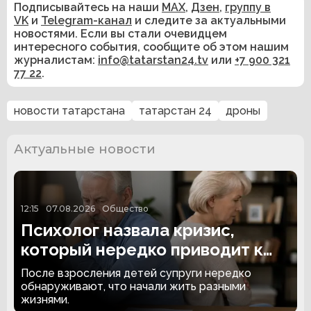
Подписывайтесь на наши
MAX
,
Дзен
,
группу в
VK
и
Telegram-канал
и следите за актуальными
новостями. Если вы стали очевидцем
интересного события, сообщите об этом нашим
журналистам:
info@tatarstan24.tv
или
+7 900 321
77 22
.
новости татарстана
татарстан 24
дроны
Актуальные новости
12:15
07.08.2026
Общество
Психолог назвала кризис,
который нередко приводит к
разводу после 50
После взросления детей супруги нередко
обнаруживают, что начали жить разными
жизнями.