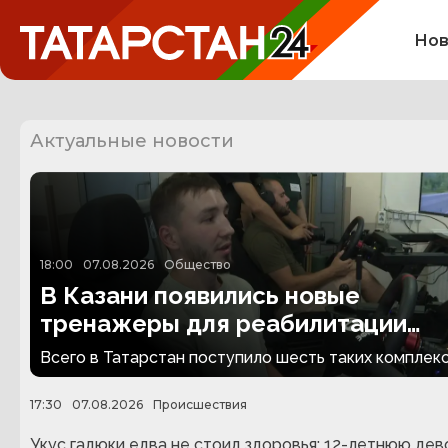
Нов
Актуальные новости
18:00
07.08.2026
Общество
В Казани появились новые
тренажеры для реабилитации
людей с ампутациями
Всего в Татарстан поступило шесть таких комплекс
17:30
07.08.2026
Происшествия
Укус гадюки едва не стоил здоровья: 12-летнюю дев