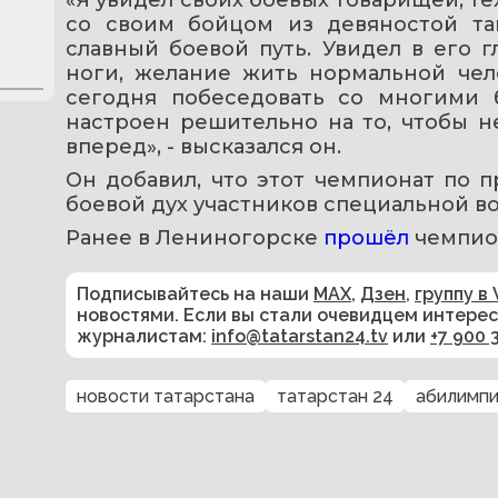
со своим бойцом из девяностой та
славный боевой путь. Увидел в его гл
ноги, желание жить нормальной чел
сегодня побеседовать со многими 
настроен решительно на то, чтобы не
вперед», - высказался он.
Он добавил, что этот чемпионат по 
боевой дух участников специальной в
Ранее в Лениногорске 
прошёл 
чемпио
Подписывайтесь на наши
MAX
,
Дзен
,
группу в 
новостями. Если вы стали очевидцем интере
журналистам:
info@tatarstan24.tv
или
+7 900 
новости татарстана
татарстан 24
абилимпи