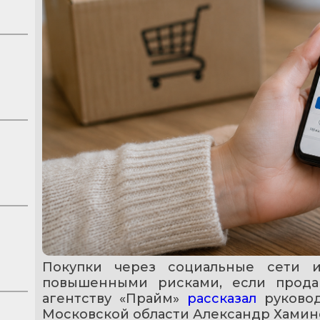
Покупки через социальные сети 
повышенными рисками, если продав
агентству «Прайм» 
рассказал 
руково
Московской области Александр Хамин