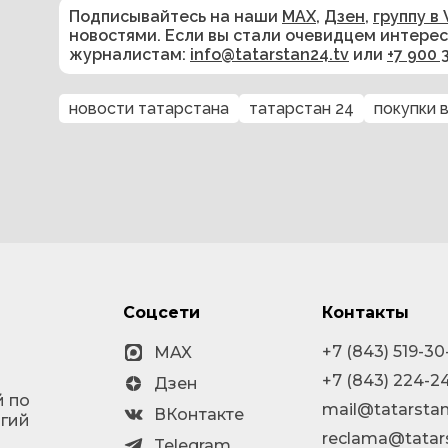
Подписывайтесь на наши
MAX
,
Дзен
,
группу в 
новостями. Если вы стали очевидцем интере
журналистам:
info@tatarstan24.tv
или
+7 900 
новости татарстана
татарстан 24
покупки 
Соцсети
Контакты
+7 (843) 519-30
MAX
+7 (843) 224-2
Дзен
й по
mail@tatarstan
ВКонтакте
огий
reclama@tatar
Telegram