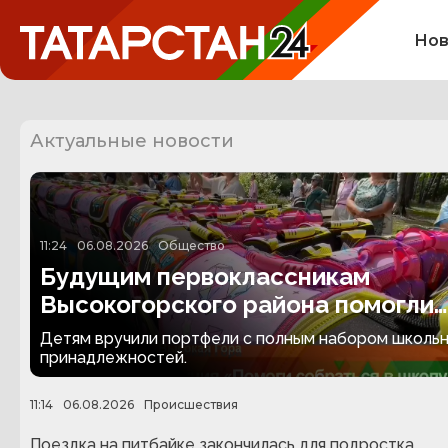
Нов
Актуальные новости
11:24
06.08.2026
Общество
Будущим первоклассникам
Высокогорского района помогли
собраться в школу
Детям вручили портфели с полным набором школь
принадлежностей.
11:14
06.08.2026
Происшествия
Поездка на питбайке закончилась для подростка