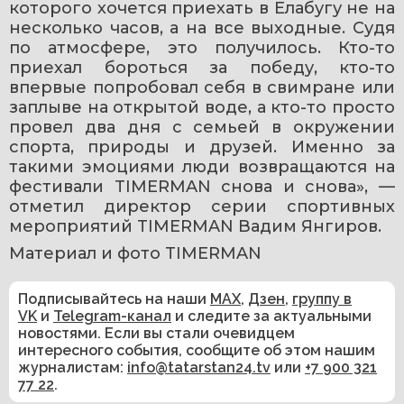
которого хочется приехать в Елабугу не на 
несколько часов, а на все выходные. Судя 
по атмосфере, это получилось. Кто-то 
приехал бороться за победу, кто-то 
впервые попробовал себя в свимране или 
заплыве на открытой воде, а кто-то просто 
провел два дня с семьей в окружении 
спорта, природы и друзей. Именно за 
такими эмоциями люди возвращаются на 
фестивали TIMERMAN снова и снова», — 
отметил директор серии спортивных 
мероприятий TIMERMAN Вадим Янгиров.
Материал и фото 
TIMERMAN 
Подписывайтесь на наши
MAX
,
Дзен
,
группу в
VK
и
Telegram-канал
и следите за актуальными
новостями. Если вы стали очевидцем
интересного события, сообщите об этом нашим
журналистам:
info@tatarstan24.tv
или
+7 900 321
77 22
.