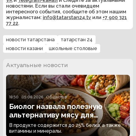
VK
и
Telegram-канал
и следите за актуальными
новостями. Если вы стали очевидцем
интересного события, сообщите об этом нашим
журналистам:
info@tatarstan24.tv
или
+7 900 321
77 22
.
новости татарстана
татарстан 24
новости казани
школьные столовые
Актуальные новости
18:50
05.08.2026
Общество
Биолог назвала полезную
альтернативу мясу для
вегетарианцев
В продукте содержится до 25% белка, а также
витамины и минералы.