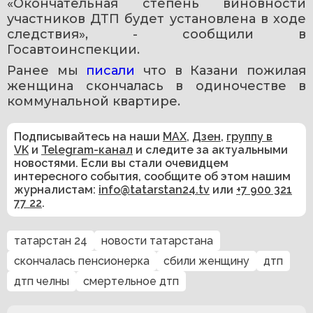
«Окончательная степень виновности 
участников ДТП будет установлена в ходе 
следствия», - сообщили в 
Госавтоинспекции.
Ранее мы 
писали 
что в Казани пожилая 
женщина скончалась в одиночестве в 
коммунальной квартире.
Подписывайтесь на наши
MAX
,
Дзен
,
группу в
VK
и
Telegram-канал
и следите за актуальными
новостями. Если вы стали очевидцем
интересного события, сообщите об этом нашим
журналистам:
info@tatarstan24.tv
или
+7 900 321
77 22
.
татарстан 24
новости татарстана
скончалась пенсионерка
сбили женщину
дтп
дтп челны
смертельное дтп