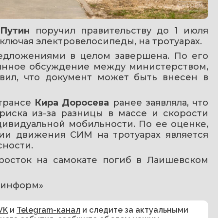
Путин
 поручил правительству до 1 июля 
ключая электровелосипеды, на тротуарах.
едложениями в целом завершена. По его 
оянное обсуждение между министерством, 
ил, что документ может быть внесен в 
трансе 
Кира Доросева
 ранее заявляла, что 
иска из-за разницы в массе и скорости 
видуальной мобильности. По ее оценке, 
ии движения СИМ на тротуарах является 
ности.
дросток на самокате погиб в Лаишевском 
р-информ»
VK
и
Telegram-канал
и следите за актуальными