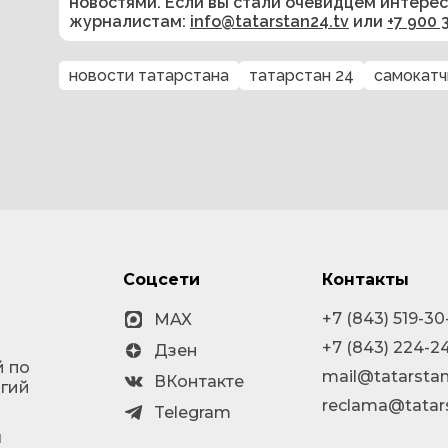
новостями. Если вы стали очевидцем интере
журналистам:
info@tatarstan24.tv
или
+7 900 
новости татарстана
татарстан 24
самокатч
Соцсети
Контакты
+7 (843) 519-30
MAX
+7 (843) 224-2
Дзен
й по
mail@tatarstan
ВКонтакте
огий
reclama@tatar
Telegram
я