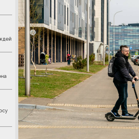
ождей
она
осу