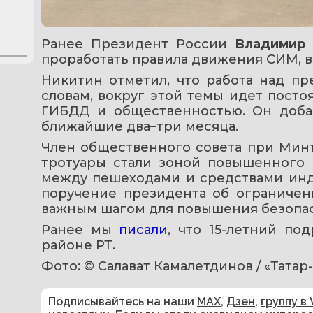
Ранее Президент России 
Владимир 
проработать правила движения СИМ, в
Никитин отметил, что работа над пр
словам, вокруг этой темы идет пост
ГИБДД и общественностью. Он добав
ближайшие два–три месяца.
Член общественного совета при Мин
тротуары стали зоной повышенного р
между пешеходами и средствами инди
поручение президента об ограничен
важным шагом для повышения безопас
Ранее мы 
писали
, что 15-летний по
районе РТ.
Фото: © Салават Камалетдинов / «Тата
Подписывайтесь на наши
MAX
,
Дзен
,
группу в 