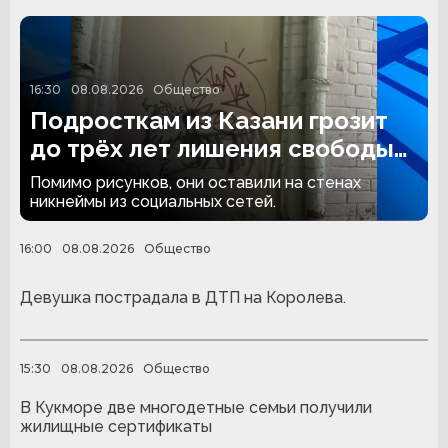
16:30
08.08.2026
Общество
Подросткам из Казани грозит
до трёх лет лишения свободы
за граффити
Помимо рисунков, они оставили на стенах
никнеймы из социальных сетей.
16:00
08.08.2026
Общество
Девушка пострадала в ДТП на Королева.
15:30
08.08.2026
Общество
В Кукморе две многодетные семьи получили
жилищные сертификаты