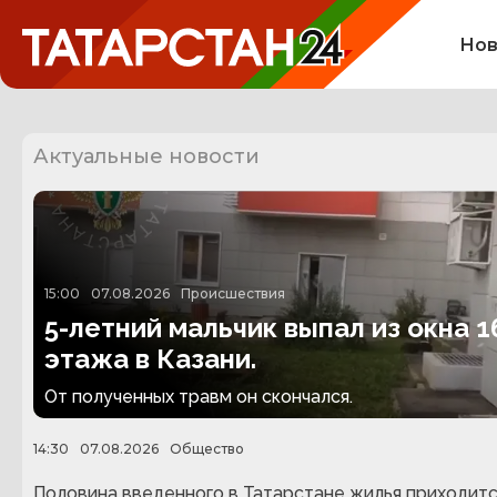
Нов
Актуальные новости
15:00
07.08.2026
Происшествия
5-летний мальчик выпал из окна 1
этажа в Казани.
От полученных травм он скончался.
14:30
07.08.2026
Общество
Половина введенного в Татарстане жилья приходитс