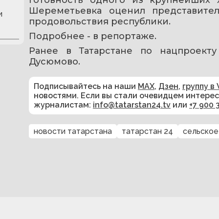
Шереметьевка оценил представител
и
продовольствия республики.
Подробнее - в репортаже.
Ранее в Татарстане по нацпроекту
Дусюмово.
Подписывайтесь на наши
MAX
,
Дзен
,
группу в 
новостями. Если вы стали очевидцем интере
журналистам:
info@tatarstan24.tv
или
+7 900 
новости татарстана
татарстан 24
сельское