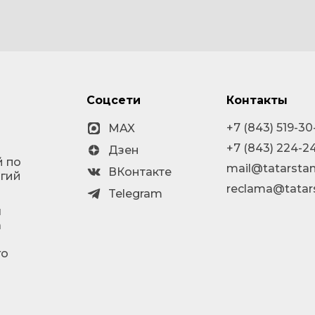
Соцсети
Контакты
+7 (843) 519-30
MAX
+7 (843) 224-2
Дзен
й по
mail@tatarstan
ВКонтакте
огий
reclama@tatar
Telegram
я
а
го