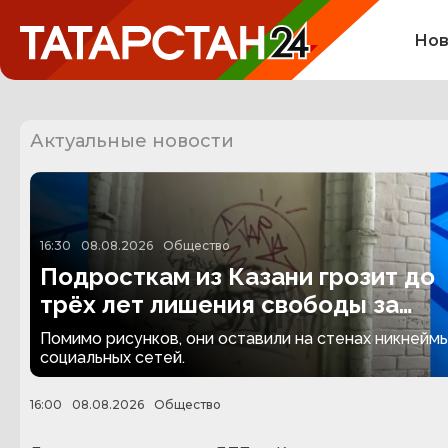
Нов
Актуальные новости
16:30
08.08.2026
Общество
Подросткам из Казани грозит до
трёх лет лишения свободы за
граффити
Помимо рисунков, они оставили на стенах никнеймы
социальных сетей.
16:00
08.08.2026
Общество