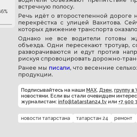
встречную полосу.
86%
Речь идёт о второстепенной дороге н
перекрёстка с улицей Вахитова. Сей
которых движение транспорта оказало
Однако не все водители готовы ж
объезда. Одни пересекают тротуар, с
разворачиваются и едут против напр
рискуя спровоцировать дорожно-тран
Ранее мы 
писали
, что весенние сельх
продукции.
Подписывайтесь на наши
MAX
,
Дзен
,
группу в 
новостями. Если вы стали очевидцем интере
журналистам:
info@tatarstan24.tv
или
+7 900 
новости татарстана
татарстан 24
ремонт