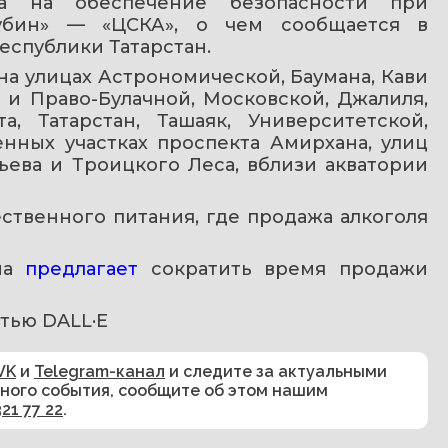
на на обеспечение безопасности при 
убин» — «ЦСКА», о чем сообщается в 
спублики Татарстан.
а улицах Астрономической, Баумана, Кави 
и Право-Булачной, Московской, Джалиля, 
, Татарстан, Ташаяк, Университетской, 
нных участках проспекта Амирхана, улиц 
ьева и Троицкого Леса, вблизи акватории 
твенного питания, где продажа алкоголя 
ма 
предлагает 
сократить время продажи 
тью DALL·E
VK
и
Telegram-канал
и следите за актуальными
сного события, сообщите об этом нашим
321 77 22
.