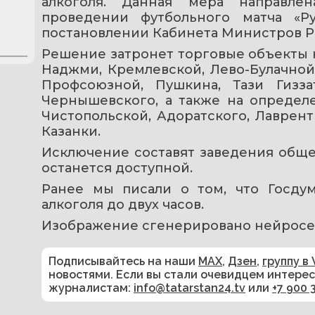
алкоголя. Данная мера направле
проведении футбольного матча «Р
постановлении Кабинета Министров Ре
Решение затронет торговые объекты н
Наджми, Кремлевской, Лево-Булачной 
Профсоюзной, Пушкина, Тази Гиззата
Чернышевского, а также на определе
Чистопольской, Адоратского, Лаврент
Казанки.
Исключение составят заведения общес
останется доступной.
Ранее мы писали о том, что Госду
алкоголя до двух часов.
Изображение сгенерировано нейросе
Подписывайтесь на наши
MAX
,
Дзен
,
группу в 
новостями. Если вы стали очевидцем интере
журналистам:
info@tatarstan24.tv
или
+7 900 