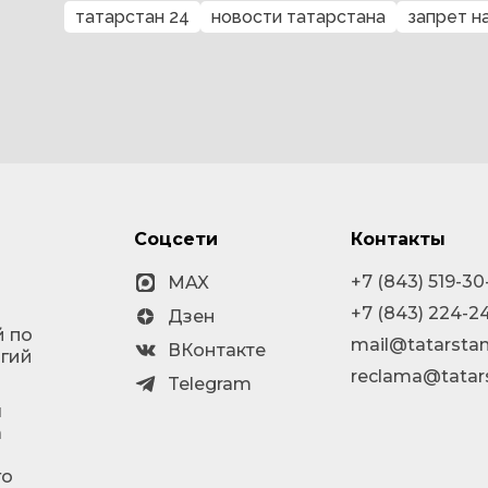
татарстан 24
новости татарстана
запрет н
Соцсети
Контакты
+7 (843) 519-30
MAX
+7 (843) 224-2
Дзен
й по
mail@tatarstan
ВКонтакте
огий
reclama@tatar
Telegram
я
а
го