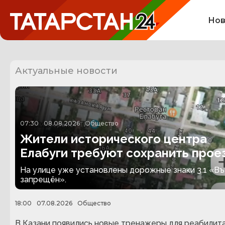
Нов
Актуальные новости
07:30
08.08.2026
Общество
Жители исторического центра
Елабуги требуют сохранить прое
по улице Казанской
На улице уже установлены дорожные знаки 3.1 «В
запрещён».
18:00
07.08.2026
Общество
В Казани появились новые тренажеры для реабилит