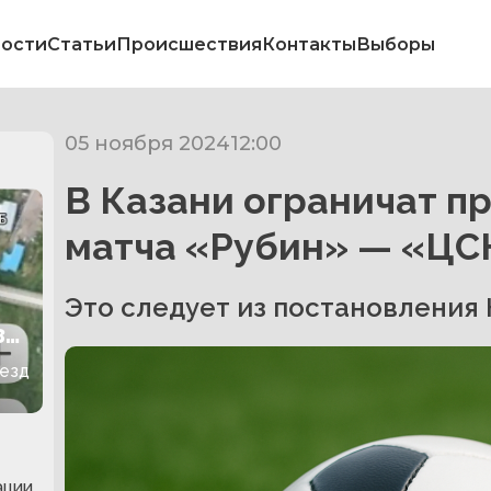
ости
Статьи
Происшествия
Контакты
Выборы
05 ноября 2024
12:00
В Казани ограничат п
матча «Рубин» — «ЦС
Это следует из постановления
зд
ъезд
ации