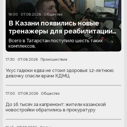
18:00
07.08.2026
Общество
В Казани появились новые
тренажеры для реабилитации
людей с ампутациями
Всего в Татарстан поступило шесть таких
комплексов,
17:30
07.08.2026
Происшествия
Укус гадюки едва не стоил здоровья: 12-летнюю
девочку спасли врачи КДМЦ
17:00
07.08.2026
Общество
До 16 тысяч за капремонт: жители казанской
новостройки обратились в прокуратуру