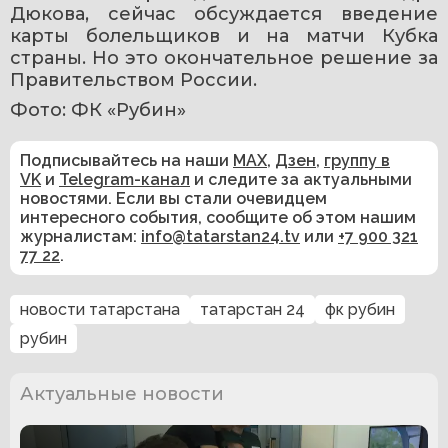
Дюкова, сейчас обсуждается введение 
карты болельщиков и на матчи Кубка 
страны. Но это окончательное решение за 
Правительством России.
Фото: ФК «Рубин»
Подписывайтесь на наши
MAX
,
Дзен
,
группу в
VK
и
Telegram-канал
и следите за актуальными
новостями. Если вы стали очевидцем
интересного события, сообщите об этом нашим
журналистам:
info@tatarstan24.tv
или
+7 900 321
77 22
.
новости татарстана
татарстан 24
фк рубин
рубин
Актуальные новости