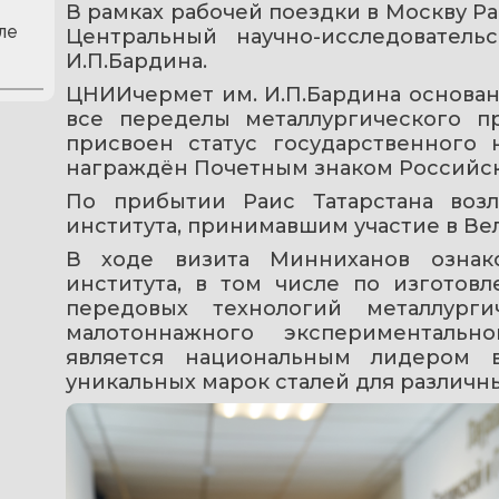
В рамках рабочей поездки в Москву Ра
ле
Центральный научно-исследователь
И.П.Бардина.
ЦНИИчермет им. И.П.Бардина основан в
все переделы металлургического пр
присвоен статус государственного 
награждён Почетным знаком Российско
По прибытии Раис Татарстана воз
института, принимавшим участие в Ве
В ходе визита Минниханов ознак
института, в том числе по изготовл
передовых технологий металлурги
малотоннажного экспериментальн
является национальным лидером в
уникальных марок сталей для различ