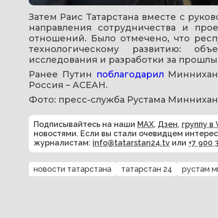
Затем Раис Татарстана вместе с руко
направления сотрудничества и прое
отношений. Было отмечено, что респ
технологическому развитию: об
исследования и разработки за прошлы
Ранее Путин 
поблагодарил 
Миннихан
Россия – АСЕАН.
Фото: пресс-служба Рустама Миннихан
Подписывайтесь на наши
MAX
,
Дзен
,
группу в 
новостями. Если вы стали очевидцем интере
журналистам:
info@tatarstan24.tv
или
+7 900 
новости татарстана
татарстан 24
рустам м