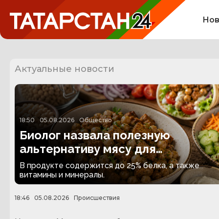
Нов
Актуальные новости
18:50
05.08.2026
Общество
Биолог назвала полезную
альтернативу мясу для
вегетарианцев
В продукте содержится до 25% белка, а также
витамины и минералы.
18:46
05.08.2026
Происшествия