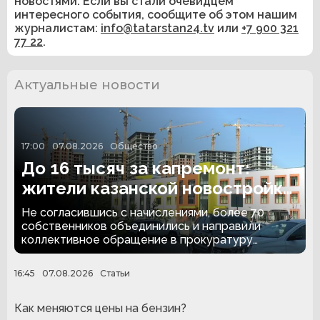
новостями. Если вы стали очевидцем
интересного события, сообщите об этом нашим
журналистам:
info@tatarstan24.tv
или
+7 900 321
77 22
.
Актуальные новости
17:00
07.08.2026
Общество
До 16 тысяч за капремонт:
жители казанской новостройки
обратились в прокуратуру
Не согласившись с начислениями, более 70
собственников объединились и направили
коллективное обращение в прокуратуру
Татарстана.
16:45
07.08.2026
Статьи
Как меняются цены на бензин?