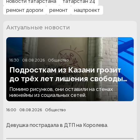
новости татарстана
татарстан 24
ремонт дороги
ремонт
нацпроект
Актуальные новости
16:30
08.08.2026
Общество
Подросткам из Казани грозит
до трёх лет лишения свободы
за граффити
Помимо рисунков, они оставили на стенах
никнеймы из социальных сетей.
16:00
08.08.2026
Общество
Девушка пострадала в ДТП на Королева.