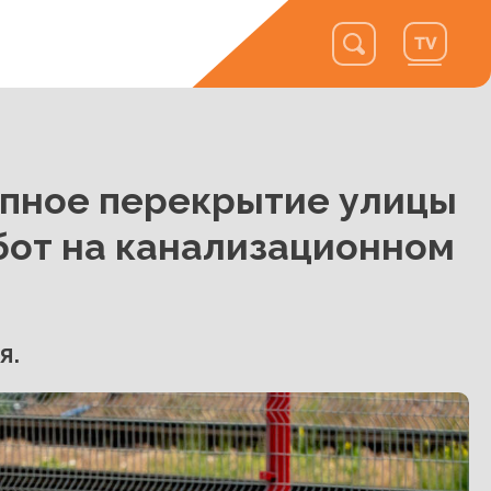
апное перекрытие улицы
бот на канализационном
я.