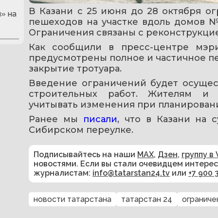
В Казани с 25 июня до 28 октября о
» на
пешеходов на участке вдоль домов №
Ограничения связаны с реконструкцие
Как сообщили в пресс-центре мэри
предусмотрены полное и частичное пе
закрытие тротуара.
Введение ограничений будет осущест
строительных работ. Жителям и 
учитывать изменения при планирован
Ранее мы 
писали
, что в Казани на 
Сибирском переулке.
Подписывайтесь на наши
MAX
,
Дзен
,
группу в 
новостями. Если вы стали очевидцем интере
журналистам:
info@tatarstan24.tv
или
+7 900 
новости татарстана
татарстан 24
ограниче