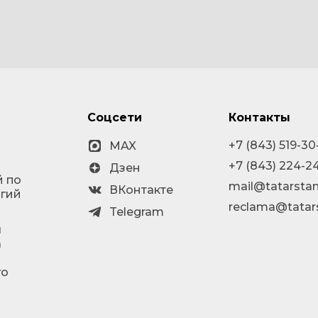
Соцсети
Контакты
+7 (843) 519-30
MAX
+7 (843) 224-2
Дзен
й по
mail@tatarstan
ВКонтакте
огий
reclama@tatar
Telegram
я
а
го