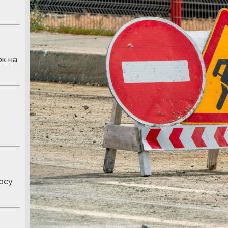
к на
осу