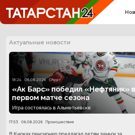
Нов
Актуальные новости
18:24
06.08.2026
Спорт
«Ак Барс» победил «Нефтяник» 
первом матче сезона
Игра состоялась в Альметьевске.
17:53
06.08.2026
Происшествия
В Куюках пенсионер предлагал детям деньги за