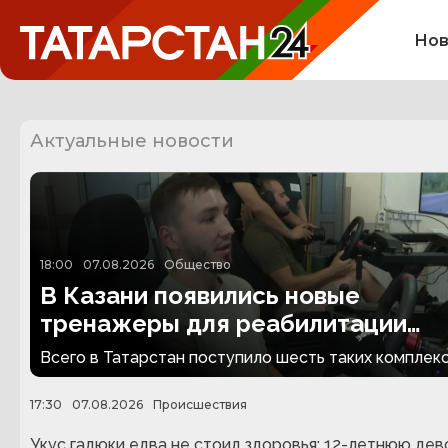
Нов
Актуальные новости
18:00
07.08.2026
Общество
В Казани появились новые
тренажеры для реабилитации
людей с ампутациями
Всего в Татарстан поступило шесть таких комплекс
17:30
07.08.2026
Происшествия
Укус гадюки едва не стоил здоровья: 12-летнюю дев