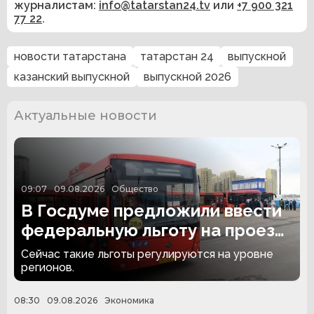
журналистам:
info@tatarstan24.tv
или
+7 900 321
77 22
.
новости татарстана
татарстан 24
выпускной
казанский выпускной
выпускной 2026
Актуальные новости
09:07
09.08.2026
Общество
В Госдуме предложили ввести
федеральную льготу на проезд
для детей из многодетных
Сейчас такие льготы регулируются на уровне
семей
регионов.
08:30
09.08.2026
Экономика