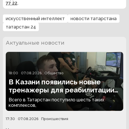
77 22
.
искусственный интеллект
новости татарстана
татарстан 24
Актуальные новости
18:00
07.08.2026
Общество
В Казани появились новые
тренажеры для реабилитации
людей с ампутациями
Всего в Татарстан поступило шесть таких
комплексов,
17:30
07.08.2026
Происшествия