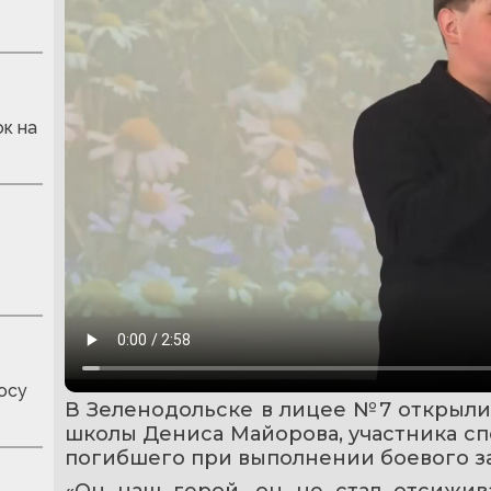
к на
осу
В Зеленодольске в лицее №7 открыли 
школы Дениса Майорова, участника сп
погибшего при выполнении боевого з
«Он наш герой, он не стал отсижива