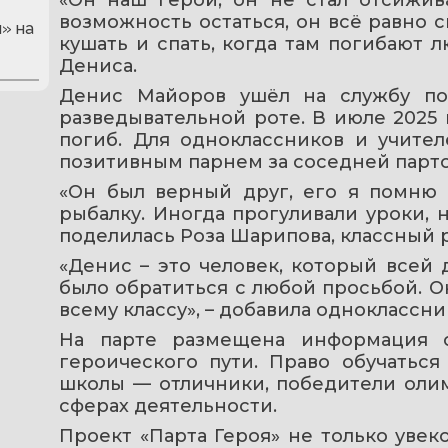
возможность остаться, он всё равно ск
» на
кушать и спать, когда там погибают лю
Дениса.
Денис Майоров ушёл на службу по
разведывательной роте. В июле 2025 
погиб. Для одноклассников и учител
позитивным парнем за соседней парто
«Он был верный друг, его я помню 
рыбалку. Иногда прогуливали уроки, н
поделилась Роза Шарипова, классный 
«Денис – это человек, который всей 
было обратиться с любой просьбой. О
всему классу», – добавила одноклассни
На парте размещена информация 
героического пути. Право обучаться
школы — отличники, победители олимп
сферах деятельности.
Проект «Парта Героя» не только увек