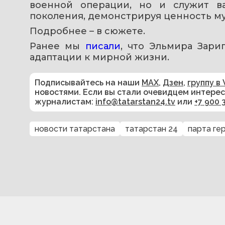
военной операции, но и служит в
поколения, демонстрируя ценность му
Подробнее – в сюжете.
Ранее мы 
писали
, что Эльмира Зари
адаптации к мирной жизни.
Подписывайтесь на наши
MAX
,
Дзен
,
группу в 
новостями. Если вы стали очевидцем интере
журналистам:
info@tatarstan24.tv
или
+7 900 
новости татарстана
татарстан 24
парта ге