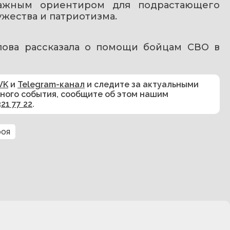
ажным ориентиром для подрастающего 
жества и патриотизма.
пова рассказала о помощи бойцам СВО в 
VK
и
Telegram-канал
и следите за актуальными
сного события, сообщите об этом нашим
321 77 22
.
роя