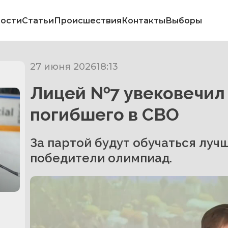
ости
Статьи
Происшествия
Контакты
Выборы
27 июня 2026
18:13
Лицей №7 увековечил 
погибшего в СВО
За партой будут обучаться луч
в
победители олимпиад.