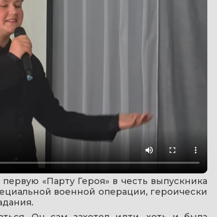
первую «Парту Героя» в честь выпускника 
ециальной военной операции, героически 
адания.
ться. Он сам захотел идти, хоть и была 