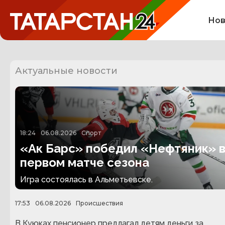
Нов
Актуальные новости
18:24
06.08.2026
Спорт
«Ак Барс» победил «Нефтяник» 
первом матче сезона
Игра состоялась в Альметьевске.
17:53
06.08.2026
Происшествия
В Куюках пенсионер предлагал детям деньги за