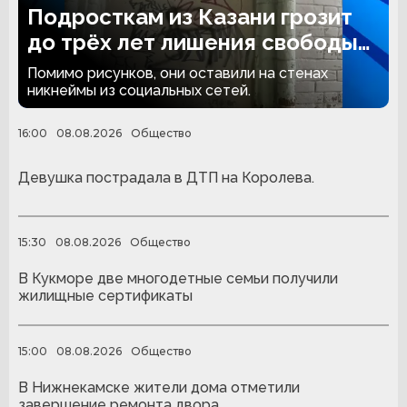
Подросткам из Казани грозит
до трёх лет лишения свободы
за граффити
Помимо рисунков, они оставили на стенах
никнеймы из социальных сетей.
16:00
08.08.2026
Общество
Девушка пострадала в ДТП на Королева.
15:30
08.08.2026
Общество
В Кукморе две многодетные семьи получили
жилищные сертификаты
15:00
08.08.2026
Общество
В Нижнекамске жители дома отметили
завершение ремонта двора