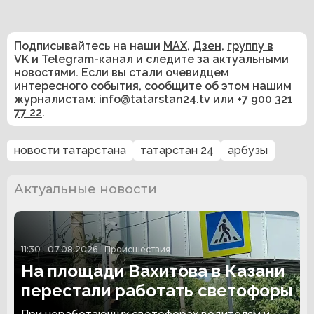
Подписывайтесь на наши
MAX
,
Дзен
,
группу в
VK
и
Telegram-канал
и следите за актуальными
новостями. Если вы стали очевидцем
интересного события, сообщите об этом нашим
журналистам:
info@tatarstan24.tv
или
+7 900 321
77 22
.
новости татарстана
татарстан 24
арбузы
Актуальные новости
11:30
07.08.2026
Происшествия
На площади Вахитова в Казани
перестали работать светофоры