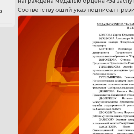
награждена медалью ордена «За заслуг
Соответствующий указ подписал през
з