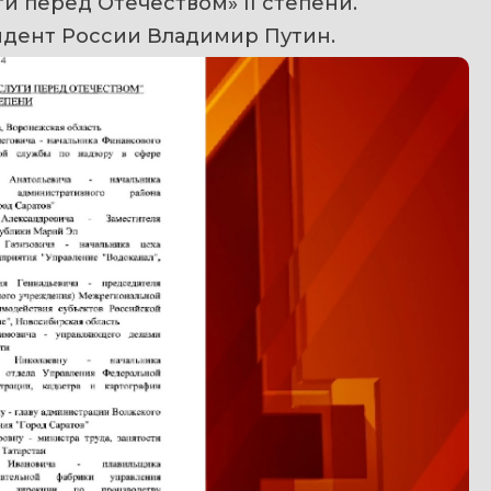
и перед Отечеством» II степени.
идент России Владимир Путин.