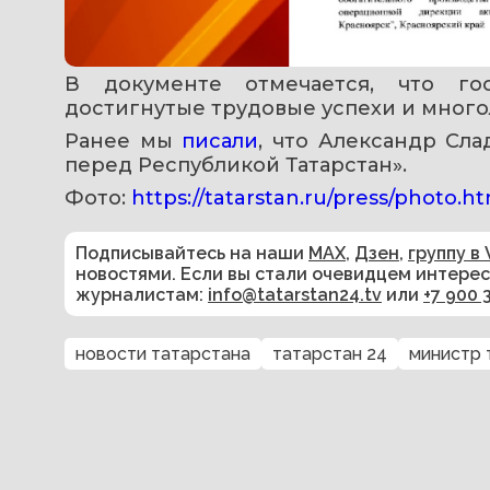
В документе отмечается, что гос
достигнутые трудовые успехи и мног
Ранее мы 
писали
, что Александр Сла
перед Республикой Татарстан».
Фото: 
https://tatarstan.ru/press/photo.
Подписывайтесь на наши
MAX
,
Дзен
,
группу в 
новостями. Если вы стали очевидцем интере
журналистам:
info@tatarstan24.tv
или
+7 900 
новости татарстана
татарстан 24
министр 