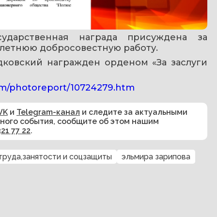
ударственная награда присуждена за 
олетнюю добросовестную работу.
дковский награжден орденом «За заслуги 
htm/photoreport/10724279.htm
VK
и
Telegram-канал
и следите за актуальными
сного события, сообщите об этом нашим
321 77 22
.
труда,занятости и соцзащиты
эльмира зарипова