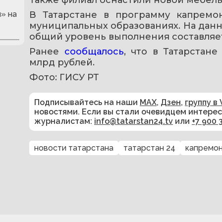
» на
В Татарстане в программу капрем
муниципальных образованиях. На данн
общий уровень выполнения составляе
Ранее 
сообщалось
, что в Татарстан
млрд рублей.
Фото: ГИСУ РТ
Подписывайтесь на наши
MAX
,
Дзен
,
группу в 
новостями. Если вы стали очевидцем интере
журналистам:
info@tatarstan24.tv
или
+7 900 
новости татарстана
татарстан 24
капремо