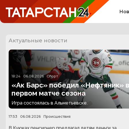
Нов
Актуальные новости
18:24
06.08.2026
Спорт
«Ак Барс» победил «Нефтяник» 
первом матче сезона
Игра состоялась в Альметьевске.
17:53
06.08.2026
Происшествия
В Куюках пенсионер предлагал детям деньги за