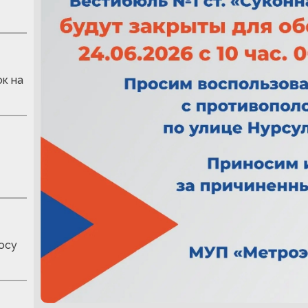
к на
осу