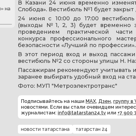
В Казани 24 июня временно изменят
» на
Слобода». Вестибюль №1 будет закрыт 
24 июня с 10:00 до 17:00 вестибюл
(выходы №1, 2, 3) будет временно з
проведением практической части 
конкурса профессионального масте
безопасности «Лучший по профессии».
В этот период вход и выход пассажи
вестибюль №2 со стороны улицы Н. На
Пассажирам рекомендуют учитывать и
заранее выбирать удобный вход на ст
Фото: МУП "Метроэлектротранс"
Подписывайтесь на наши
MAX
,
Дзен
,
группу в 
новостями. Если вы стали очевидцем интере
журналистам:
info@tatarstan24.tv
или
+7 900 
новости татарстана
татарстан 24