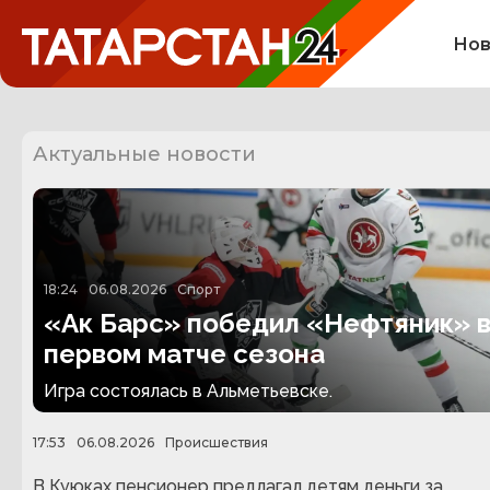
Нов
Актуальные новости
18:24
06.08.2026
Спорт
«Ак Барс» победил «Нефтяник» 
первом матче сезона
Игра состоялась в Альметьевске.
17:53
06.08.2026
Происшествия
В Куюках пенсионер предлагал детям деньги за