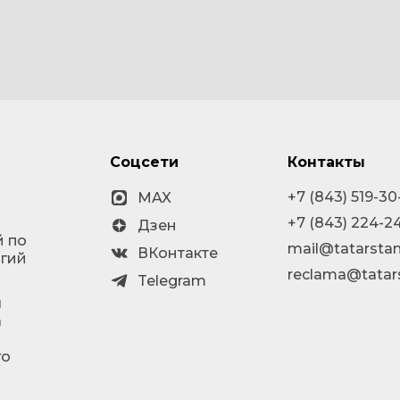
Соцсети
Контакты
+7 (843) 519-30
MAX
+7 (843) 224-2
Дзен
й по
mail@tatarstan
ВКонтакте
огий
reclama@tatar
Telegram
я
а
го