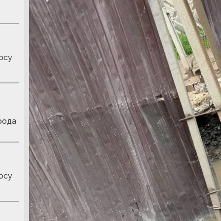
осу
рода
осу