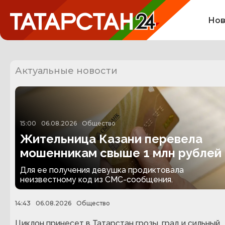
Нов
Актуальные новости
15:00
06.08.2026
Общество
Жительница Казани перевела
мошенникам свыше 1 млн рублей 
несуществующую посылку
Для ее получения девушка продиктовала
неизвестному код из СМС-сообщения.
14:43
06.08.2026
Общество
Циклон принесет в Татарстан грозы, град и сильный