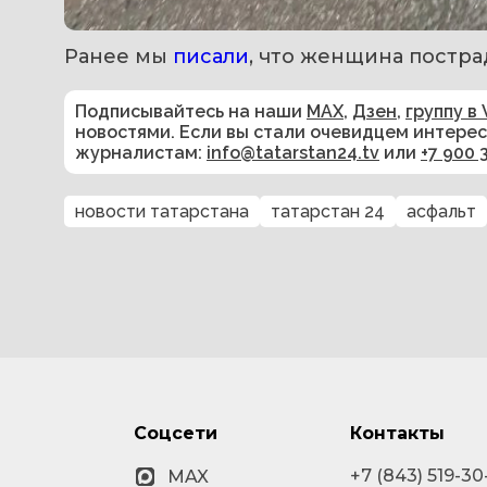
Ранее мы 
писали
, что женщина постра
Подписывайтесь на наши
MAX
,
Дзен
,
группу в 
новостями. Если вы стали очевидцем интере
журналистам:
info@tatarstan24.tv
или
+7 900 
новости татарстана
татарстан 24
асфальт
Соцсети
Контакты
+7 (843) 519-30
MAX