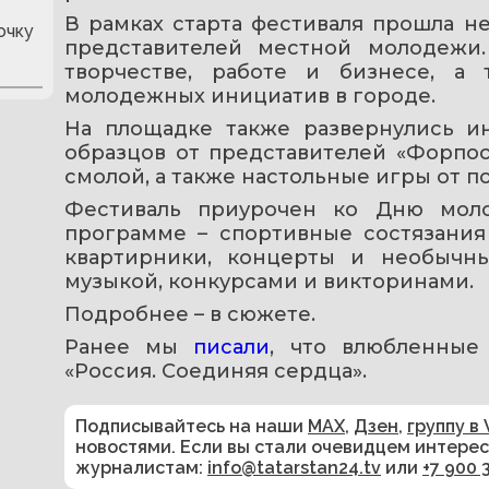
В рамках старта фестиваля прошла не
очку
представителей местной молодежи.
творчестве, работе и бизнесе, а 
молодежных инициатив в городе.
На площадке также развернулись ин
образцов от представителей «Форпост
смолой, а также настольные игры от п
Фестиваль приурочен ко Дню моло
программе – спортивные состязания 
квартирники, концерты и необычн
музыкой, конкурсами и викторинами.
Подробнее – в сюжете.
Ранее мы 
писали
, что влюбленные 
«Россия. Соединяя сердца».
Подписывайтесь на наши
MAX
,
Дзен
,
группу в 
новостями. Если вы стали очевидцем интере
журналистам:
info@tatarstan24.tv
или
+7 900 