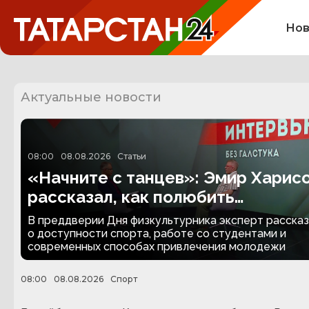
Нов
Актуальные новости
08:00
08.08.2026
Статьи
«Начните с танцев»: Эмир Харис
рассказал, как полюбить
физкультуру
В преддверии Дня физкультурника эксперт расска
о доступности спорта, работе со студентами и
современных способах привлечения молодежи
08:00
08.08.2026
Спорт