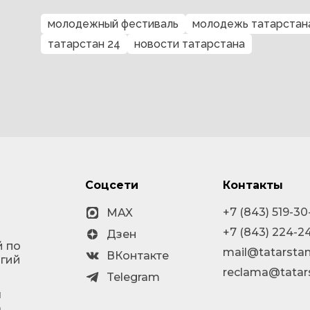
молодежный фестиваль
молодежь татарстан
татарстан 24
новости татарстана
Соцсети
Контакты
+7 (843) 519-30
MAX
+7 (843) 224-2
Дзен
й по
mail@tatarstan
ВКонтакте
огий
reclama@tatar
Telegram
я
а