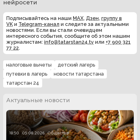
нейросети 
Подписывайтесь на наши
MAX
,
Дзен
,
группу в
VK
и
Telegram-канал
и следите за актуальными
новостями. Если вы стали очевидцем
интересного события, сообщите об этом нашим
журналистам:
info@tatarstan24.tv
или
+7 900 321
77 22
.
налоговые вычеты
детский лагерь
путевки в лагерь
новости татарстана
татарстан 24
Актуальные новости
18:50
05.08.2026
Общество