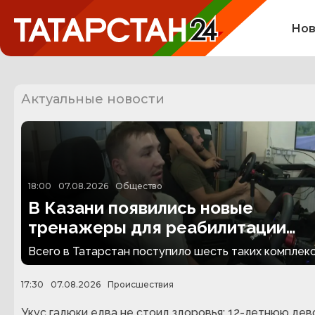
Нов
Актуальные новости
18:00
07.08.2026
Общество
В Казани появились новые
тренажеры для реабилитации
людей с ампутациями
Всего в Татарстан поступило шесть таких комплекс
17:30
07.08.2026
Происшествия
Укус гадюки едва не стоил здоровья: 12-летнюю дев