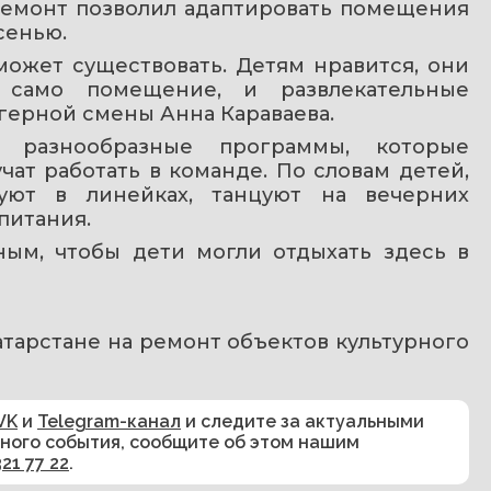
емонт позволил адаптировать помещения 
сенью.
ожет существовать. Детям нравится, они 
 само помещение, и развлекательные 
агерной смены Анна Караваева.
 разнообразные программы, которые 
ат работать в команде. По словам детей, 
уют в линейках, танцуют на вечерних 
питания.
ным, чтобы дети могли отдыхать здесь в 
 Татарстане на ремонт объектов культурного 
VK
и
Telegram-канал
и следите за актуальными
сного события, сообщите об этом нашим
321 77 22
.