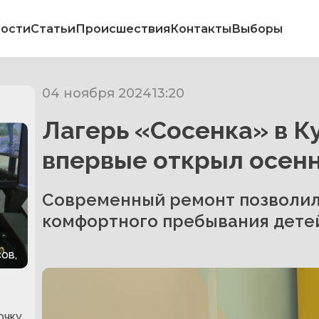
ости
Статьи
Происшествия
Контакты
Выборы
04 ноября 2024
13:20
Лагерь «Сосенка» в К
впервые открыл осен
Современный ремонт позволил
комфортного пребывания детей
ов,
очку