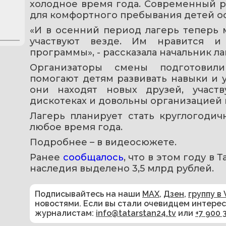
холодное время года. Современный р
для комфортного пребывания детей о
«И в осенний период лагерь теперь м
участвуют везде. Им нравится и
программы», - рассказала начальник л
Организаторы смены подготовили
помогают детям развивать навыки и уч
они находят новых друзей, участв
дискотеках и довольны организацией 
Лагерь планирует стать круглогодич
любое время года.
Подробнее – в видеосюжете.
Ранее 
сообщалось
, что в этом году в
наследия выделено 3,5 млрд рублей.
Подписывайтесь на наши
MAX
,
Дзен
,
группу в 
новостями. Если вы стали очевидцем интере
журналистам:
info@tatarstan24.tv
или
+7 900 