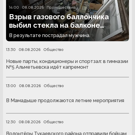
14:00
08.08.2026
Происшествия
Взрыв газового баллончика
выбил стекла на балконе
челнинской многоэтажки
В результате пострадал мужчина.
13:30
08.08.2026
Общество
Новые парты, кондиционеры и спортзал: в гимназии
№5 Альметьевска идёт капремонт
13:00
08.08.2026
Общество
В Мамадыше продолжаются летние мероприятия
12:30
08.08.2026
Общество
Волонтёры Тукаевского района отправили бойцам