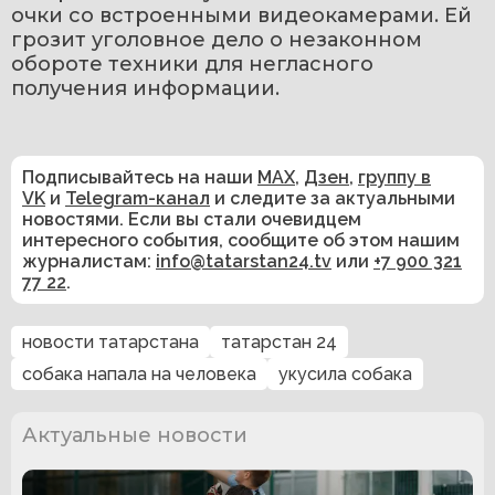
очки со встроенными видеокамерами. Ей 
грозит уголовное дело о незаконном 
обороте техники для негласного 
получения информации.
Подписывайтесь на наши
MAX
,
Дзен
,
группу в
VK
и
Telegram-канал
и следите за актуальными
новостями. Если вы стали очевидцем
интересного события, сообщите об этом нашим
журналистам:
info@tatarstan24.tv
или
+7 900 321
77 22
.
новости татарстана
татарстан 24
собака напала на человека
укусила собака
Актуальные новости