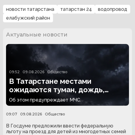
новости татарстана
татарстан 24
водопровод
елабужский район
Актуальные новости
09:52
09.08.2026
Общество
В Татарстане местами
ожидаются туман, дождь,
гроза и сильный ветер
Об этом предупреждает МЧС.
09:07
09.08.2026
Общество
В Госдуме предложили ввести федеральную
льготу на проезд для детей из многодетных семей